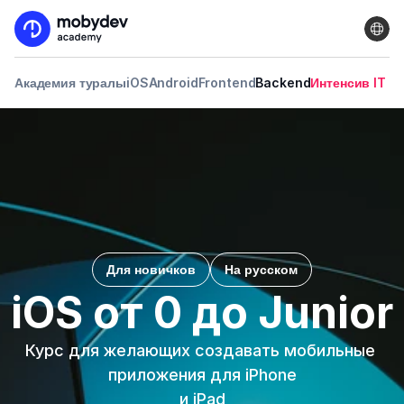
Академия туралы
iOS
Android
Frontend
Backend
Интенсив IT 
Для новичков
На русском
iOS от 0 до Junior
Курс для желающих создавать мобильные 
приложения для iPhone
и iPad